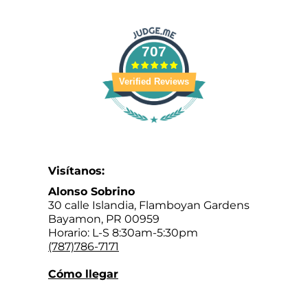
707
Verified Reviews
Visítanos:
Alonso Sobrino
30 calle Islandia, Flamboyan Gardens
Bayamon, PR 00959
Horario: L-S 8:30am-5:30pm
(787)786-7171
Cómo llegar