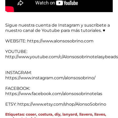
Sigue nuestra cuenta de Instagram y suscríbete a
nuestro canal de Youtube para más tutoriales.
♥ ⁣⁣⁣⁣⁣⁣
WEBSITE: https://www.alonsosobrino.com⁣⁣⁣⁣⁣⁣⁣ ⁣⁣⁣⁣⁣
YOUTUBE:⁣⁣
http://www.youtube.com/c/Alonsosobrinotelasybeads⁣⁣⁣⁣⁣
INSTAGRAM:
https://www.instagram.com/alonsosobrino/⁣⁣ ⁣⁣⁣⁣⁣⁣ ⁣⁣⁣⁣⁣
FACEBOOK:
https://www.facebook.com/alonsosobrinotelas⁣⁣⁣⁣⁣⁣⁣ ⁣⁣⁣⁣⁣
ETSY: https://www.etsy.com/shop/AlonsoSobrino
Etiquetas:
coser
,
costura
,
diy
,
lanyard
,
llavero
,
llaves
,