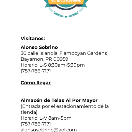
Verified Reviews
Visítanos:
Alonso Sobrino
30 calle Islandia, Flamboyan Gardens
Bayamon, PR 00959
Horario: L-S 8:30am-5:30pm
(787)786-7171
Cómo llegar
Almacén de Telas Al Por Mayor
(Entrada por el estacionamiento de la
tienda)
Horario: L-V 8am-5pm
(787)786-7171
alonsosobrino@aol.com