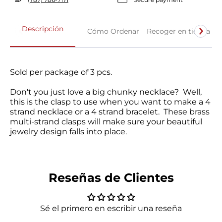
Descripción
Cómo Ordenar
Recoger en tienda
Sold per package of 3 pcs.
Don't you just love a big chunky necklace? Well,
this is the clasp to use when you want to make a 4
strand necklace or a 4 strand bracelet. These brass
multi-strand clasps will make sure your beautiful
jewelry design falls into place.
10% OFF en tu primera
compra online
Reseñas de Clientes
Y prepárate para recibir cientos de sorpresas
gratis.
Sé el primero en escribir una reseña