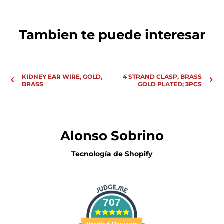
Siguiente
Tambien te puede interesar
+Descuento solo aplica a mercancía seleccionada en nuestra tienda
en línea. No aplica en tienda. No aplica a cursos ni talleres.
KIDNEY EAR WIRE, GOLD,
4 STRAND CLASP, BRASS
BRASS
GOLD PLATED; 3PCS
Alonso Sobrino
Tecnología de Shopify
707