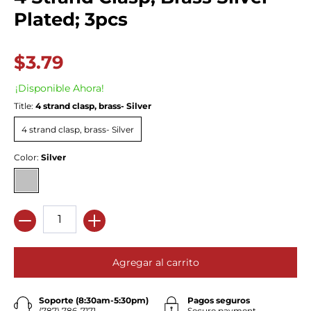
Plated; 3pcs
$3.79
¡Disponible Ahora!
Title:
4 strand clasp, brass- Silver
4 strand clasp, brass- Silver
4 strand clasp, brass- Silver
Color:
Silver
Silver
Cantidad
Agregar al carrito
Soporte (8:30am-5:30pm)
Pagos seguros
(787) 786-7171
Secure payment