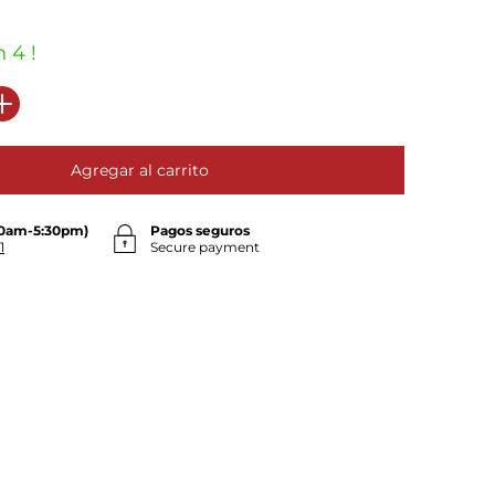
 4 !
Agregar al carrito
30am-5:30pm)
Pagos seguros
1
Secure payment