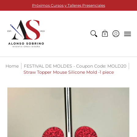
TELAS
ACCESORIOS DE COSTURA
MATERIALES PARA
Próximos Cursos y Talleres Presenciales
0
Home
FESTIVAL DE MOLDES - Coupon Code: MOLD20
Straw Topper Mouse Silicone Mold -1 piece