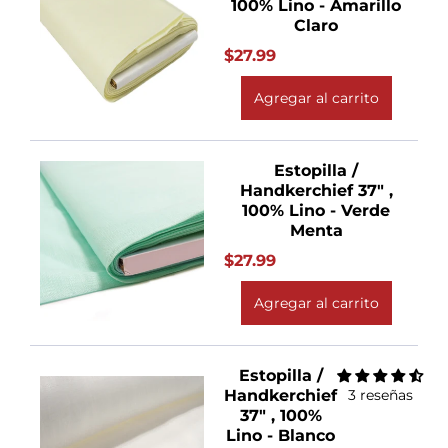
100% Lino - Amarillo
Claro
$27.99
Agregar al carrito
Estopilla /
Handkerchief 37" ,
100% Lino - Verde
Menta
$27.99
Agregar al carrito
Estopilla /
Handkerchief
3 reseñas
37" , 100%
Lino - Blanco