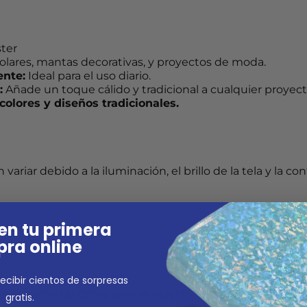
ster
lares, mantas decorativas, y proyectos de moda.
ente:
Ideal para el uso diario.
:
Añade un toque cálido y tradicional a cualquier proyect
colores y diseños tradicionales.
variar debido a la iluminación, el brillo de la tela y la c
en tu primera
ra online
ecibir cientos de sorpresas
OR – INFORMACIÓN IMPORTANTE
gratis.