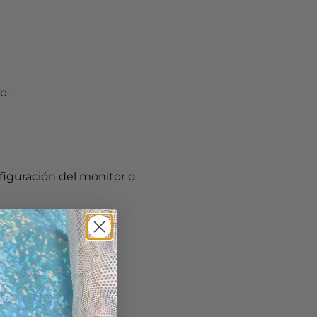
o.
onfiguración del monitor o