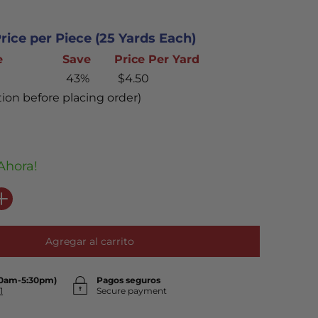
rice per Piece (25 Yards Each)
e
Save
Price Per Yard
43%
$4.50
ion before placing order)
Ahora!
Agregar al carrito
30am-5:30pm)
Pagos seguros
1
Secure payment