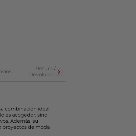
Return /
nvíos
Devoluciones
una combinación ideal
lo es acogedor, sino
ivos. Además, su
s o proyectos de moda