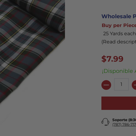
Wholesale P
Buy per Piec
25 Yards each
(Read descript
$7.99
¡Disponible 
Cantidad
Soporte (8:
(787) 786-717