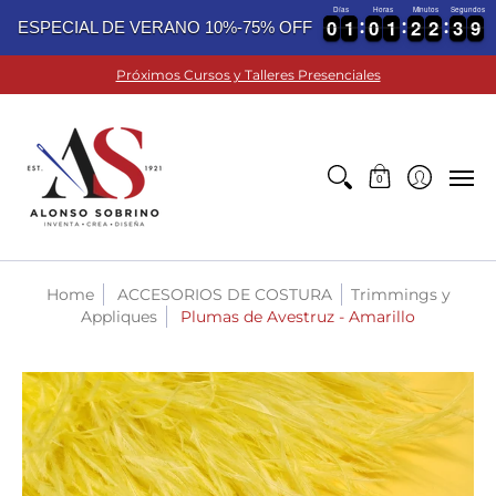
Días
Horas
Minutos
Segundos
0
0
1
1
0
0
1
1
2
2
2
2
3
3
8
0
0
1
1
0
0
1
1
2
2
2
2
3
3
9
ESPECIAL DE VERANO 10%-75% OFF
8
TELAS
ACCESORIOS DE COSTURA
MATERIALES PARA
Próximos Cursos y Talleres Presenciales
0
Home
ACCESORIOS DE COSTURA
Trimmings y
Appliques
Plumas de Avestruz - Amarillo