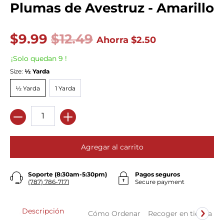
Plumas de Avestruz - Amarillo
$9.99
$12.49
Ahorra
$2.50
¡Solo quedan 9 !
Size:
½ Yarda
½ Yarda
1 Yarda
½ Yarda
1 Yarda
Cantidad
Agregar al carrito
Soporte (8:30am-5:30pm)
Pagos seguros
(787) 786-7171
Secure payment
Descripción
Cómo Ordenar
Recoger en tienda