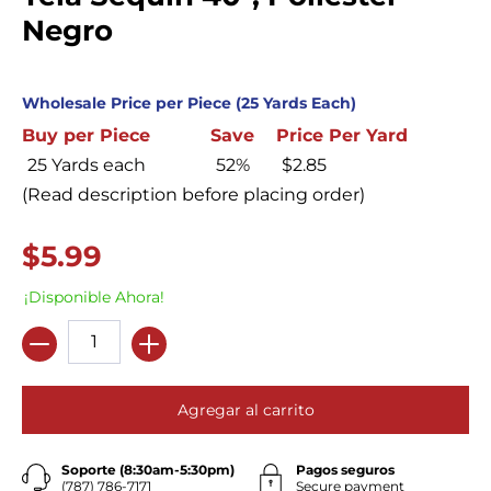
Negro
Wholesale Price per Piece (25 Yards Each)
Buy per Piece
Save
Price Per Yard
25 Yards each
52%
$2.85
(Read description before placing order)
$5.99
¡Disponible Ahora!
Cantidad
Agregar al carrito
Soporte (8:30am-5:30pm)
Pagos seguros
(787) 786-7171
Secure payment