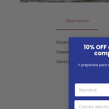
Descripción
Escarcha ultra fina para tu
10% OFF 
comp
Disponible en más de 15 co
Cantidad: 1.5 onzas
Y prepárate para r