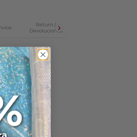
Return /
nvíos
Devoluciones