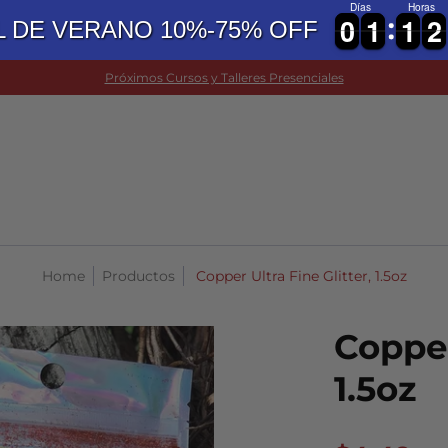
Días
Horas
0
0
1
1
1
1
2
2
0
0
1
1
1
1
2
2
L DE VERANO 10%-75% OFF
 BISUTERIA
FINDINGS
HERRAMIENTAS
OTRAS MANUA
Próximos Cursos y Talleres Presenciales
Home
Productos
Copper Ultra Fine Glitter, 1.5oz
Copper
1.5oz