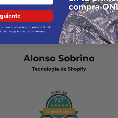
iguiente
ambien te puede interes
ercancía seleccionada en nuestra tienda
ienda. No aplica a cursos ni talleres.
Alonso Sobrino
Tecnología de Shopify
707
Verified Reviews