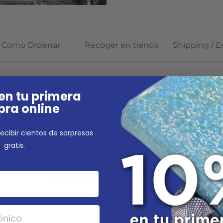
Cómo Ordenar
Recoger en tienda
Shipping / E
s hermosas creaciones con resina.
en tu primera
ra online
lores diferentes.
ecibir cientos de sorpresas
gratis.
Reseñas de Clientes
Sé el primero en escribir una reseña