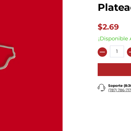
Plate
$2.69
¡Disponible 
Cantidad
Soporte (8:
(787) 786-717