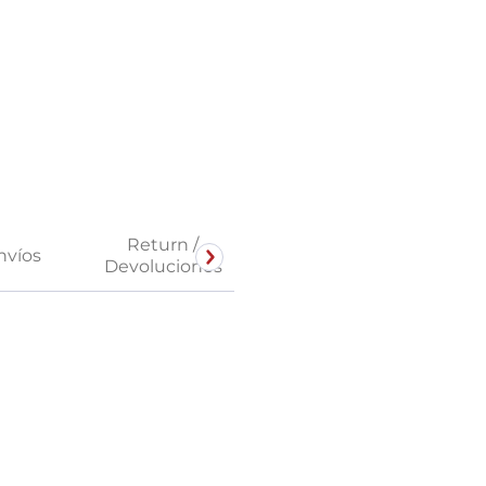
Return /
nvíos
Devoluciones