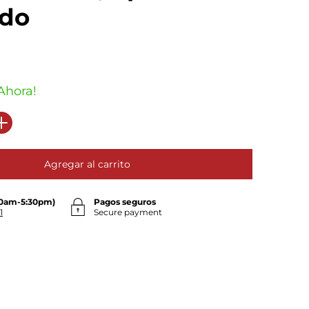
ado
Ahora!
Agregar al carrito
30am-5:30pm)
Pagos seguros
1
Secure payment