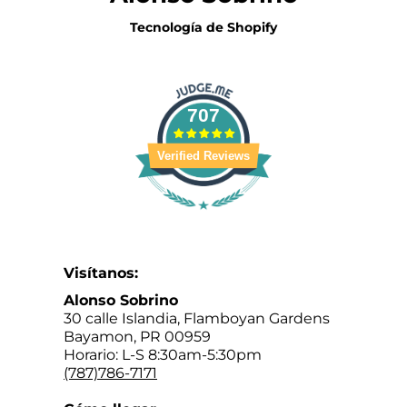
Tecnología de Shopify
707
Verified Reviews
Visítanos:
Alonso Sobrino
30 calle Islandia, Flamboyan Gardens
Bayamon, PR 00959
Horario: L-S 8:30am-5:30pm
(787)786-7171