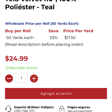
Poliéster - Teal
Wholesale Price per Roll (50 Yards Each)
Buy per Roll
Save
Price Per Yard
50 Yards each
53%
$11.50
(Read description before placing order)
$24.99
¡Disponible Ahora!
Cantidad
Agregar al carrito
Soporte (8:30am-5:30pm)
Pagos seguros
(787) 786-7171
Secure payment