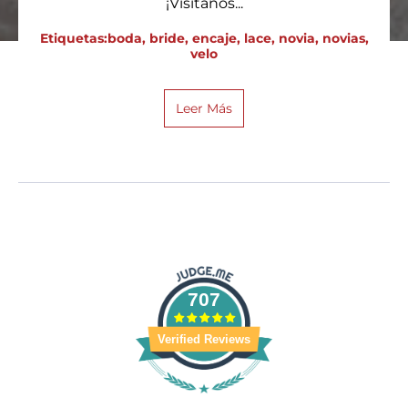
¡Visítanos...
Etiquetas:
boda
,
bride
,
encaje
,
lace
,
novia
,
novias
,
velo
Leer Más
707
Verified Reviews