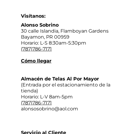
Visítanos:
Alonso Sobrino
30 calle Islandia, Flamboyan Gardens
Bayamon, PR 00959
Horario: L-S 8:30am-5:30pm
(787)786-7171
Cómo llegar
Almacén de Telas Al Por Mayor
(Entrada por el estacionamiento de la
tienda)
Horario: L-V 8am-5pm
(787)786-7171
alonsosobrino@aol.com
Servicio al Cliente