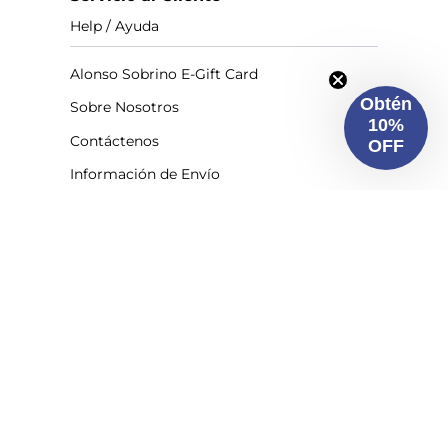
Help / Ayuda
Alonso Sobrino E-Gift Card
Obtén
Sobre Nosotros
10%
Contáctenos
OFF
Información de Envío
Devoluciones
Cómo Ordenar
Términos y Condiciones
Política de Privacidad
Accesiblidad
Suscríbete a nuestro Newsletter
¡Síguenos!